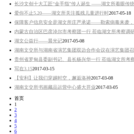
长沙文创十大工匠“金手指”传人诞生 ——湖文所着眼传
爱你不止5.20——湖文所关注孤残儿童进行时
2017-05-18
保障客户信息安全是湖文所庄严承诺——勒索病毒来袭，
内蒙古自治区巴彦淖尔市考察团一行 莅临湖文所考察调
湖文公益行——晨光记
2017-05-08
湖南文交所与湖南省演艺集团双边合作会议在演艺集团召
贵州省罗甸县委副书记、县长杨兴华一行 莅临湖文所考
写在3.15
2017-03-15
【安利】让我们穿越时空，邂逅洛神
2017-03-08
湖南文交所书画藏品运营中心盛大开业
2017-03-05
首页
1
2
3
4
5
6