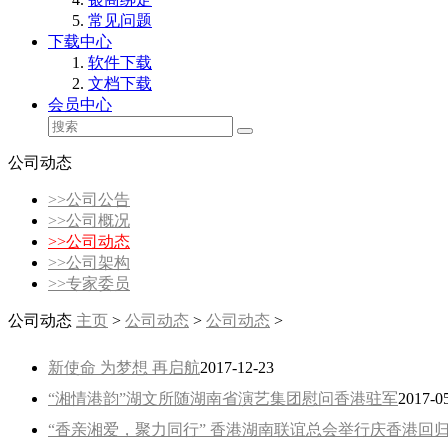
常见问题
下载中心
软件下载
文档下载
会员中心
公司动态
>>
公司公告
>>
公司概况
>>
公司动态
>>
公司架构
>>
专家委员
公司动态
主页
>
公司动态
>
公司动态
>
新使命 为梦想 再启航
2017-12-23
“湘情港韵”湖文所随湖南省演艺集团慰问香港驻军
2017-0
“香亲湘爱，聚力同行” 香港湖南联谊总会举行庆香港回归